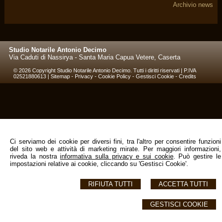
Archivio news
Studio Notarile Antonio Decimo
Via Caduti di Nassirya -
Santa Maria Capua Vetere
,
Caserta
© 2026 Copyright Studio Notarile Antonio Decimo. Tutti i diritti riservati | P.IVA
02521880613 |
Sitemap
-
Privacy
-
Cookie Policy
-
Gestisci Cookie
-
Credits
Ci serviamo dei cookie per diversi fini, tra l'altro per consentire funzioni
del sito web e attività di marketing mirate. Per maggiori informazioni,
riveda la nostra
informativa sulla privacy e sui cookie
. Può gestire le
impostazioni relative ai cookie, cliccando su 'Gestisci Cookie'.
RIFIUTA TUTTI
ACCETTA TUTTI
GESTISCI COOKIE