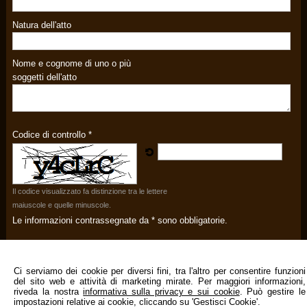
Natura dell'atto
Nome e cognome di uno o più
soggetti dell'atto
Codice di controllo *
Il codice visualizzato fa distinzione tra le lettere
maiuscole e quelle minuscole.
Le informazioni contrassegnate da * sono obbligatorie.
Acconsento al trattamento dei miei dati personali
Acconsento
Non acconsento
Ci serviamo dei cookie per diversi fini, tra l'altro per consentire funzioni
del sito web e attività di marketing mirate. Per maggiori informazioni,
riveda la nostra
informativa sulla privacy e sui cookie
. Può gestire le
impostazioni relative ai cookie, cliccando su 'Gestisci Cookie'.