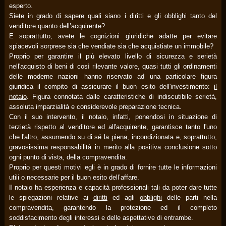
esperto.
Siete in grado di sapere quali siano i diritti e gli obblighi tanto del
venditore quanto dell’acquirente?
E soprattutto, avete le cognizioni giuridiche adatte per evitare
spiacevoli sorprese sia che vendiate sia che acquistiate un immobile?
Proprio per garantire il più elevato livello di sicurezza e serietà
nell'acquisto di beni di così rilevante valore, quasi tutti gli ordinamenti
delle moderne nazioni hanno riservato ad una particolare figura
giuridica il compito di assicurare il buon esito dell'investimento:
il
notaio
. Figura connotata dalle caratteristiche di indiscutibile serietà,
assoluta imparzialità e considerevole preparazione tecnica.
Con il suo intervento, il notaio, infatti, ponendosi in situazione di
terzietà rispetto al venditore ed all'acquirente, garantisce tanto l'uno
che l'altro, assumendo su di sé la piena, incondizionata e, soprattutto,
gravosissima responsabilità in merito alla positiva conclusione sotto
ogni punto di vista, della compravendita.
Proprio per questi motivi egli è in grado di fornire tutte le informazioni
utili o necessarie per il buon esito dell’affare.
Il notaio ha esperienza e capacità professionali tali da poter dare tutte
le spiegazioni relative ai
diritti
ed agli
obblighi
delle parti nella
compravendita, garantendo la protezione ed il completo
soddisfacimento degli interessi e delle aspettative di entrambe.