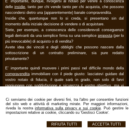
E’ importante, dunque, rivolgersi al notaio per venire a conoscenza
delle
insidie
, tanto per chi vende tanto per chi acquista, che possono
nascondersi dietro una (apparentemente) banale compravendita.
Insidie che, quantunque non lo si creda, si presentano sin dal
momento della iniziale decisione di vendere o di acquistare.
Siete, per esempio, a conoscenza delle considerevoli conseguenze
legali derivanti da una semplice firma su una semplice
proposta
(per lo
più irrevocabile) di acquisto o di vendita?
Avete idea dei vincoli e degli obblighi che possono nascere dalla
sottoscrizione di un contratto preliminare, sia pure redatto
privatamente?
E’ importante quindi muovere i primi passi nel difficile mondo della
compravendita
immobiliare con il piede giusto: lasciatevi guidare dal
vostro notaio di fiducia, il quale sarà in grado, non solo di farvi
raggiungere con soddisfazione e sicurezza il vostro obiettivo, ma vi
consiglierà anche le migliori soluzioni sotto il
profilo fiscale
.
Ci serviamo dei cookie per diversi fini, tra l'altro per consentire funzioni
tratto da www.notariato.it
del sito web e attività di marketing mirate. Per maggiori informazioni,
riveda la nostra
informativa sulla privacy e sui cookie
. Può gestire le
impostazioni relative ai cookie, cliccando su 'Gestisci Cookie'.
RIFIUTA TUTTI
ACCETTA TUTTI
Studio Notarile Antonio Decimo