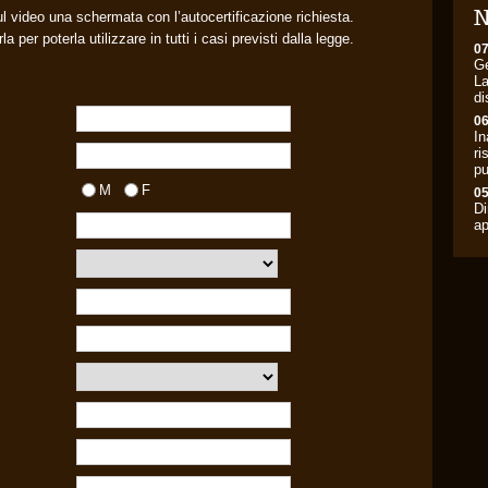
N
l video una schermata con l’autocertificazione richiesta.
a per poterla utilizzare in tutti i casi previsti dalla legge.
07
Ge
La
di
06
In
ri
pu
M
F
05
Di
ap