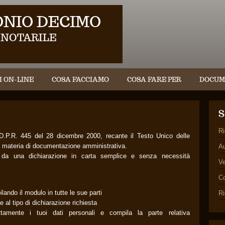
NIO DECIMO
 NOTARILE
I ON-LINE
COSA FACCIAMO
COSA FARE PER
DOCUM
S
Ri
 D.P.R. 445 del 28 dicembre 2000, recante il Testo Unico delle
in materia di documentazione amministrativa.
Au
ti da una dichiarazione in carta semplice e senza necessità
Ve
C
ilando il modulo in tutte le sue parti
Ri
 al tipo di dichiarazione richiesta
ettamente i tuoi dati personali e compila la parte relativa