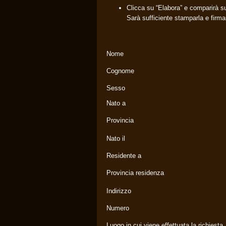
Clicca su “Elabora” e comparirà su
Sarà sufficiente stamparla e firmarl
Nome
Cognome
Sesso
Nato a
Provincia
Nato il
Residente a
Provincia residenza
Indirizzo
Numero
Luogo in cui viene effettuata la richiesta