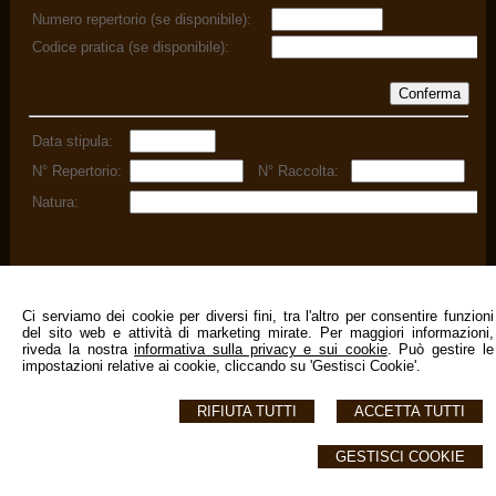
Ci serviamo dei cookie per diversi fini, tra l'altro per consentire funzioni
del sito web e attività di marketing mirate. Per maggiori informazioni,
riveda la nostra
informativa sulla privacy e sui cookie
. Può gestire le
impostazioni relative ai cookie, cliccando su 'Gestisci Cookie'.
RIFIUTA TUTTI
ACCETTA TUTTI
Studio Notarile Antonio Decimo
Via Caduti di Nassirya -
Santa Maria Capua Vetere
,
Caserta
GESTISCI COOKIE
© 2026 Copyright Studio Notarile Antonio Decimo. Tutti i diritti riservati | P.IVA
02521880613 |
Sitemap
-
Privacy
-
Cookie Policy
-
Gestisci Cookie
-
Credits