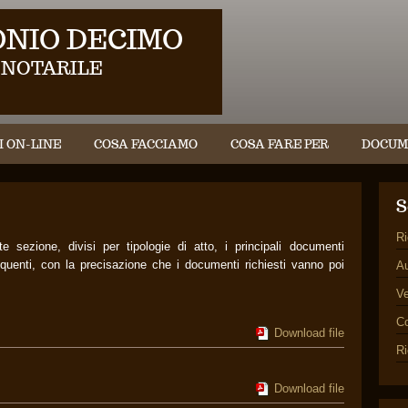
NIO DECIMO
 NOTARILE
I ON-LINE
COSA FACCIAMO
COSA FARE PER
DOCUM
S
Ri
te sezione, divisi per tipologie di atto, i principali documenti
frequenti, con la precisazione che i documenti richiesti vanno poi
Au
Ve
C
Download file
Ri
Download file