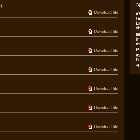
N
tà
Download file
07
Ge
La
di
Download file
06
In
ri
pu
Download file
05
Di
ap
Download file
Download file
Download file
Download file